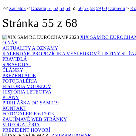
<<
Začiatok
<
Dozadu
51
52
53
54
55
56
57
58
59
60
Dopredu
>
Ko
Stránka 55 z 68
XIX SAM RC EUROCHAM
O NÁS
AKTUALITY A OZNAMY
KALENDÁR, PROPOZÍCIE A VÝSLEDKOVÉ LISTINY SÚŤA
PRAVIDLÁ
SPRAVODAJ
ČLÁNKY
PREZENTÁCIE
FOTOGALÉRIA
HISTÓRIA MODELOV
HISTÓRIA LETECTVA
PLÁNY
PRIHLÁŠKA DO SAM 119
KONTAKT
FOTOGALÉRIE od 2013
ZAUJÍMAVÉ WEB STRÁNKY
VIDEOGALÉRIA
PREZIDENT HOVORÍ
JASTRABÍ POHÁR