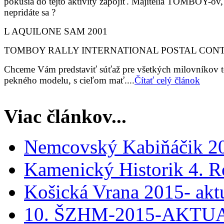
pokúsia do tejto aktivity zapojiť. Majitelia TOMBOY-ov,
nepridáte sa ?
L AQUILONE SAM 2001
TOMBOY RALLY INTERNATIONAL POSTAL CON
Chceme Vám predstaviť súťaž pre všetkých milovníkov 
pekného modelu, s cieľom mať....
Čítať celý článok
Viac článkov...
Nemcovský Kabiňáčik 201
Kamenický Historik 4. R
Košická Vrana 2015- aktu
10. ŠZHM-2015-AKTU