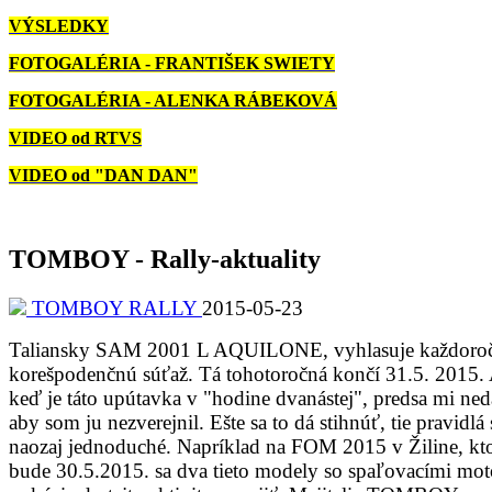
VÝSLEDKY
FOTOGALÉRIA - FRANTIŠEK SWIETY
FOTOGALÉRIA - ALENKA RÁBEKOVÁ
VIDEO od RTVS
VIDEO od "DAN DAN"
TOMBOY - Rally-aktuality
TOMBOY RALLY
2015-05-23
Taliansky SAM 2001 L AQUILONE, vyhlasuje každoro
korešpodenčnú súťaž. Tá tohotoročná končí 31.5. 2015. 
keď je táto upútavka v "hodine dvanástej", predsa mi ned
aby som ju nezverejnil. Ešte sa to dá stihnúť, tie pravidlá
naozaj jednoduché. Napríklad na FOM 2015 v Žiline, kt
bude 30.5.2015. sa dva tieto modely so spaľovacími mo