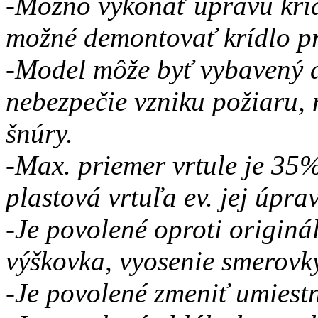
-Možno vykonať úpravu krídl
možné demontovať krídlo pr
-Model môže byť vybavený 
nebezpečie vzniku požiaru, 
šnúry.
-Max. priemer vrtule je 35%
plastová vrtuľa ev. jej úpra
-Je povolené oproti originá
výškovka, vyosenie smerovky
-Je povolené zmeniť umiest