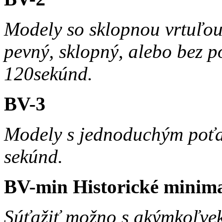
Modely so sklopnou vrtuľo
pevný, sklopný, alebo bez 
120sekúnd.
BV-3
Modely s jednoduchým poť
sekúnd.
BV-min Historické minim
Súťažiť možno s akýmkoľv