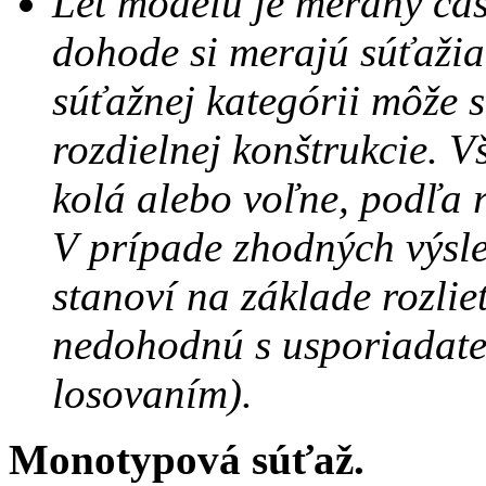
Let modelu je meraný ča
dohode si merajú súťažia
súťažnej kategórii môže s
rozdielnej konštrukcie. V
kolá alebo voľne, podľa 
V prípade zhodných výsl
stanoví na základe rozlie
nedohodnú s usporiadate
losovaním).
Monotypová súťaž.