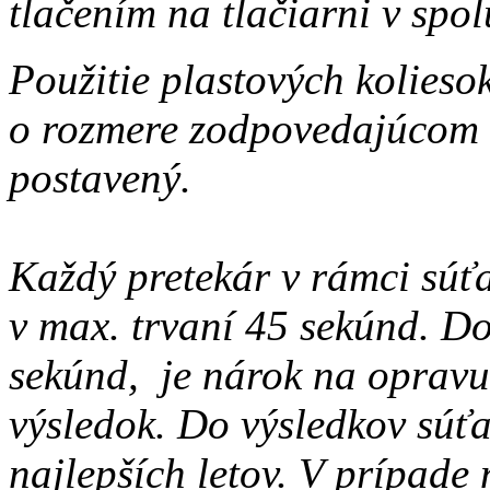
tlačením na tlačiarni v spo
Použitie plastových kolieso
o rozmere zodpovedajúcom m
postavený.
Každý pretekár v rámci súťa
v max. trvaní 45 sekúnd. D
sekúnd, je nárok na opravu
výsledok. Do výsledkov súťa
najlepších letov. V prípade