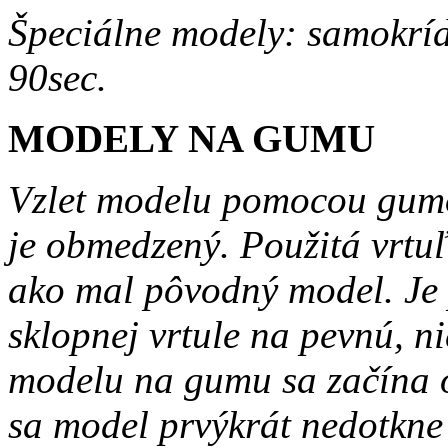
Špeciálne modely: samokrí
90sec.
MODELY NA GUMU
Vzlet modelu pomocou gumov
je obmedzený. Použitá vrtu
ako mal pôvodný model. Je 
sklopnej vrtule na pevnú, n
modelu na gumu sa začína 
sa model prvýkrát nedotkne