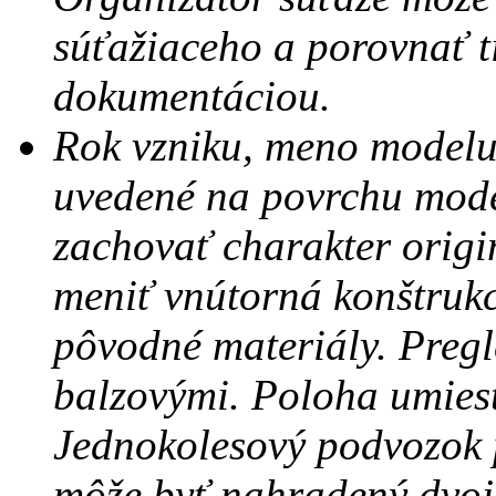
súťažiaceho a porovnať t
dokumentáciou.
Rok vzniku, meno modelu
uvedené na povrchu mod
zachovať charakter origi
meniť vnútorná konštruk
pôvodné materiály. Pregl
balzovými. Poloha umies
Jednokolesový podvozok 
môže byť nahradený dvoj