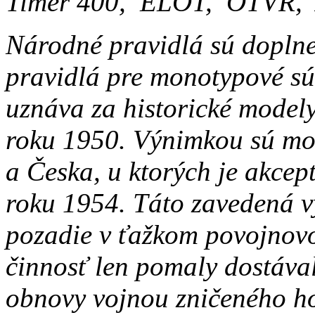
Timer 400, ELOT, OTVR, 
Národné pravidlá sú dopln
pravidlá pre monotypové s
uznáva za historické model
roku 1950. Výnimkou sú mo
a Česka, u ktorých je akce
roku 1954. Táto zavedená v
pozadie v ťažkom povojnov
činnosť len pomaly dostáva
obnovy vojnou zničeného h