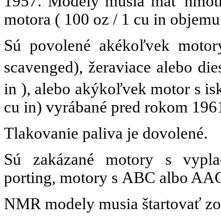
1957. Modely musia mať hmot
motora
( 100 oz / 1 cu in objemu
Sú povolené akékoľvek motor
scavenged), žeraviace alebo di
in ), alebo akýkoľvek motor s i
cu in) vyrábané pred rokom 196
Tlakovanie paliva je dovolené.
Sú zakázané motory s vyp
porting, motory s ABC albo AA
NMR modely musia štartovať zo