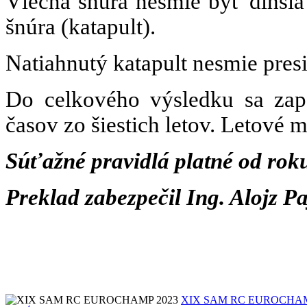
Vlečná šnúra nesmie byť dlhšia
šnúra (katapult).
Natiahnutý katapult nesmie pres
Do celkového výsledku sa zapo
časov zo šiestich letov. Letové
Súťažné pravidlá platné od rok
Preklad zabezpečil Ing. Alojz P
XIX SAM RC EUROCHAM