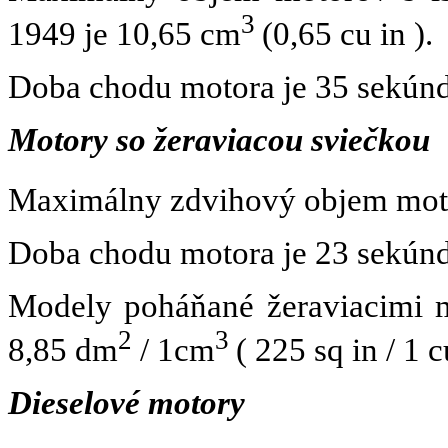
3
1949 je 10,65 cm
(0,65 cu in ).
Doba chodu motora je 35 sekúnd
Motory so žeraviacou sviečkou
Maximálny zdvihový objem moto
Doba chodu motora je 23 sekúnd
Modely poháňané žeraviacimi 
2
3
8,85 dm
/ 1cm
( 225 sq in / 1 c
Dieselové motory