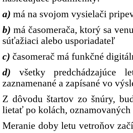
a)
má na svojom vysielači pripe
b)
má časomerača, ktorý sa venu
súťažiaci alebo usporiadateľ
c)
časomerač má funkčné digitáln
d)
všetky predchádzajúce let
zaznamenané a zapísané vo výsle
Z dôvodu štartov zo šnúry, bu
lietať po kolách, oznamovaných 
Meranie doby letu vetroňov zač