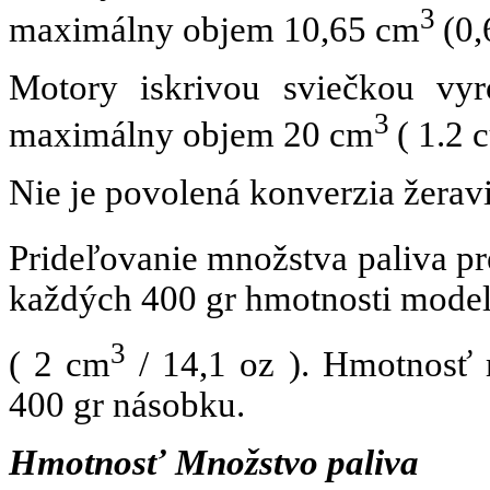
3
maximálny objem
10,65 cm
(0,
Motory iskrivou sviečkou v
3
maximálny objem 20 cm
( 1.2 c
Nie je povolená konverzia žerav
Prideľovanie množstva paliva pre
každých 400 gr hmotnosti mode
3
( 2 cm
/ 14,1 oz ). Hmotnosť 
400 gr násobku.
Hmotnosť
Množstvo paliva