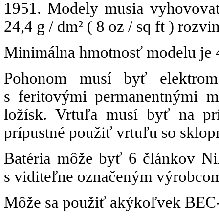
1951. Modely musia vyhovovať
24,4 g / dm²
( 8 oz / sq ft ) rozvi
Minimálna hmotnosť modelu je 4
Pohonom musí byť elektr
s feritovými permanentnými m
ložísk. Vrtuľa musí byť na p
prípustné použiť vrtuľu so sklopn
Batéria môže byť 6 článkov Ni
s viditeľne označeným výrobco
Môže sa použiť akýkoľvek BEC-E