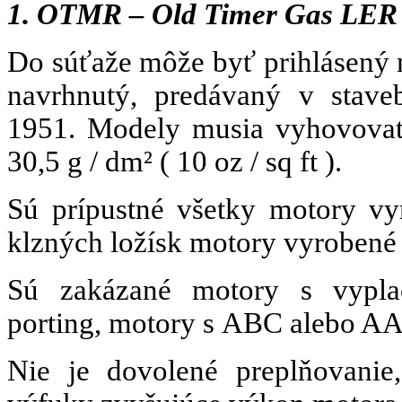
1. OTMR – Old Timer Gas LER
Do súťaže môže byť prihlásený
navrhnutý, predávaný v stave
1951. Modely musia vyhovovať
30,5 g / dm²
( 10 oz / sq ft ).
Sú prípustné všetky motory v
klzných ložísk motory vyrobené
Sú zakázané motory s vyp
porting, motory s ABC alebo A
Nie je dovolené preplňovanie