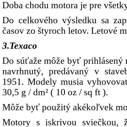
Doba chodu motora je pre všetk
Do celkového výsledku sa zapo
časov zo štyroch letov. Letové 
3.Texaco
Do súťaže môže byť prihlásený
navrhnutý, predávaný v stave
1951. Modely musia vyhovovať
30,5 g / dm²
( 10 oz / sq ft ).
Môže byť použitý akékoľvek moto
Motory s iskrivou sviečkou, 