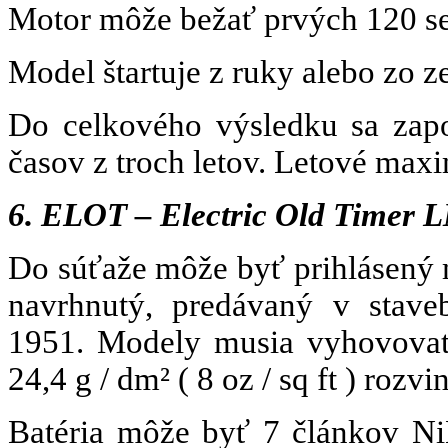
Motor môže bežať prvých 120 se
Model štartuje z ruky alebo zo z
Do celkového výsledku sa zapo
časov z troch letov. Letové max
6. ELOT – Electric Old Timer
Do súťaže môže byť prihlásený
navrhnutý, predávaný v stave
1951. Modely musia vyhovovať
24,4 g / dm² ( 8 oz / sq ft ) rozvi
Batéria môže byť 7 článkov Ni