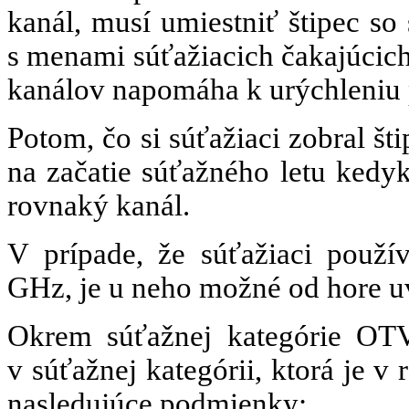
kanál, musí umiestniť štipec so
s menami súťažiacich čakajúcic
kanálov napomáha k urýchleniu 
Potom, čo si súťažiaci zobral št
na začatie súťažného letu kedyk
rovnaký kanál.
V prípade, že súťažiaci použí
GHz, je u neho možné od hore u
Okrem súťažnej kategórie OTV
v súťažnej kategórii, ktorá je 
nasledujúce podmienky: