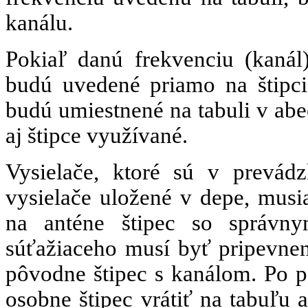
kanálu.
Pokiaľ danú frekvenciu (kanál
budú uvedené priamo na štipci
budú umiestnené na tabuli v ab
aj štipce využívané.
Vysielače, ktoré sú v
prevád
vysielače uložené v depe, mus
na anténe štipec so správn
súťažiaceho musí byť pripevnen
pôvodne štipec s kanálom. Po po
osobne štipec vrátiť na tabuľu a