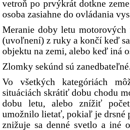
vetroň po prvýkrát dotkne zeme,
osoba zasiahne do ovládania vys
Meranie doby letu motorových 
(uvoľnení) z ruky a končí keď s
objektu na zemi, alebo keď iná o
Zlomky sekúnd sú zanedbateľné.
Vo všetkých kategóriách mô
situáciách skrátiť dobu chodu m
dobu letu, alebo znížiť poče
umožnilo lietať, pokiaľ je drsné 
znižuje sa denné svetlo a iné o