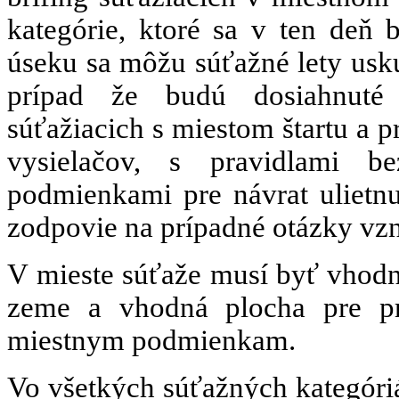
kategórie, ktoré sa v ten deň
úseku sa môžu súťažné lety usku
prípad že budú dosiahnuté
súťažiacich s miestom štartu a p
vysielačov, s pravidlami b
podmienkami pre návrat ulietnu
zodpovie na prípadné otázky vzn
V mieste súťaže musí byť vhodn
zeme a vhodná plocha pre pri
miestnym podmienkam.
Vo všetkých súťažných
kategóri