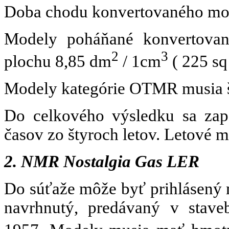
Doba chodu konvertovaného mot
Modely poháňané konvertov
2
3
plochu
8,85 dm
/ 1cm
( 225 sq 
Modely kategórie OTMR musia š
Do celkového výsledku sa zapo
časov zo štyroch letov. Letové 
2. NMR Nostalgia Gas LER
Do súťaže môže byť prihlásený
navrhnutý, predávaný v stave