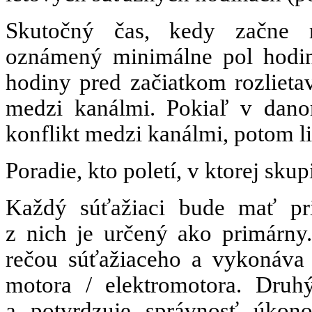
Skutočný čas, kedy začne r
oznámený minimálne pol hodin
hodiny pred začiatkom rozlietav
medzi kanálmi. Pokiaľ v danom
konflikt medzi kanálmi, potom li
Poradie, kto poletí, v ktorej sk
Každý súťažiaci bude mať pr
z nich je určený ako primárny
rečou súťažiaceho a vykonáva 
motora / elektromotora. Druh
a potvrdzuje správnosť úkon