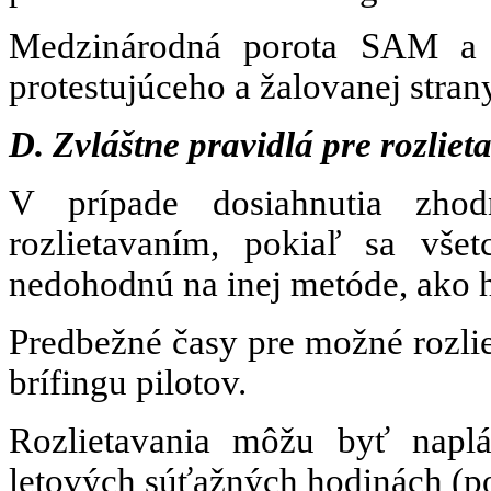
Medzinárodná porota SAM a r
protestujúceho a žalovanej stra
D. Zvláštne pravidlá pre rozliet
V prípade dosiahnutia zhod
rozlietavaním, pokiaľ sa vše
nedohodnú na inej metóde, ako 
Predbežné časy pre možné rozli
brífingu pilotov.
Rozlietavania môžu byť napl
letových súťažných hodinách (po