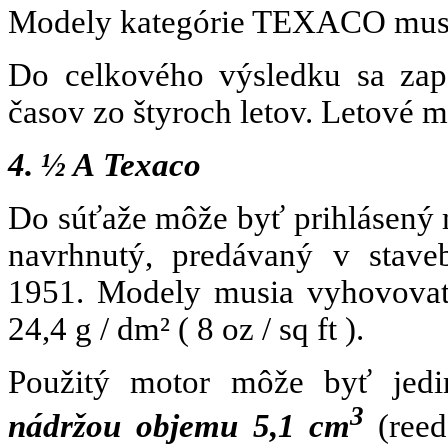
Modely kategórie TEXACO musia
Do celkového výsledku sa zapo
časov zo štyroch letov. Letové 
4. ½ A Texaco
Do súťaže môže byť prihlásený
navrhnutý, predávaný v stave
1951. Modely musia vyhovovať
24,4 g / dm²
( 8 oz / sq ft ).
Použitý motor môže byť jed
3
nádržou objemu 5,1 cm
(ree