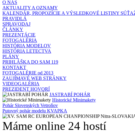
O NÁS
AKTUALITY A OZNAMY
KALENDÁR, PROPOZÍCIE A VÝSLEDKOVÉ LISTINY SÚŤA
PRAVIDLÁ
SPRAVODAJ
ČLÁNKY
PREZENTÁCIE
FOTOGALÉRIA
HISTÓRIA MODELOV
HISTÓRIA LETECTVA
PLÁNY
PRIHLÁŠKA DO SAM 119
KONTAKT
FOTOGALÉRIE od 2013
ZAUJÍMAVÉ WEB STRÁNKY
VIDEOGALÉRIA
PREZIDENT HOVORÍ
JASTRABÍ POHÁR
Historické Minimakety
Pohár Slovenských Vetroňov
Putovný pohár modelu KVAPKA
Máme online 24 hostí