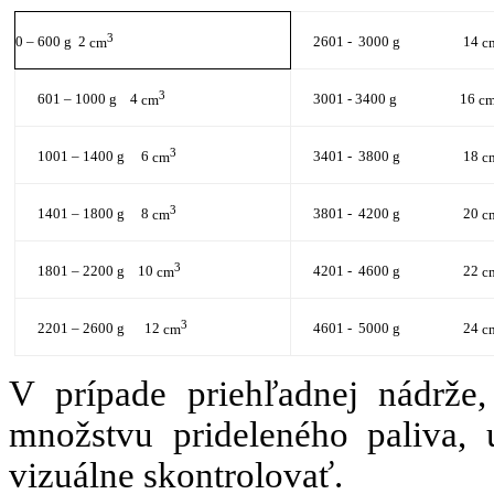
3
0 –
600 g
2
cm
2601 - 3000 g 14
c
3
601 – 1000 g
4
cm
3001 -
3400 g 16
c
3
1001 – 1400 g
6
cm
3401 - 3800 g 18
c
3
1401 – 1800 g
8
cm
3801 - 4200 g 20
c
3
1801 – 2200 g
10
cm
4201 - 4600 g 22
c
3
2201 – 2600 g
12
cm
4601 - 5000 g 24
c
V prípade priehľadnej nádrže
množstvu prideleného paliva,
vizuálne skontrolovať.