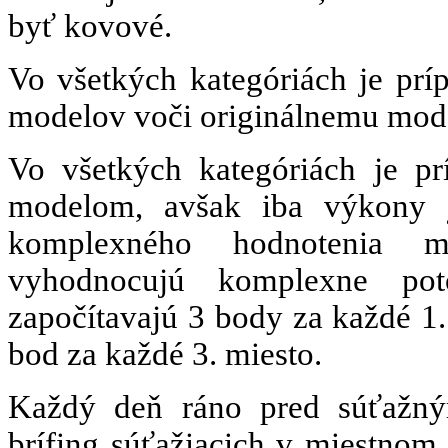
byť kovové.
Vo všetkých kategóriách je prí
modelov voči originálnemu mod
Vo všetkých kategóriách je pr
modelom, avšak iba výkony
komplexného hodnotenia ma
vyhodnocujú komplexne po
započítavajú 3 body za každé 1.
bod za každé 3. miesto.
Každý deň ráno pred súťažným
brífing súťažiacich v miestnom 