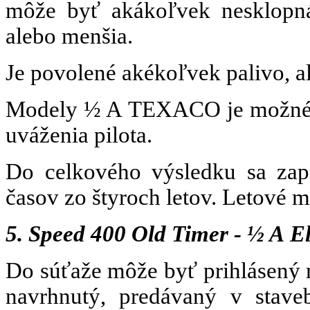
môže byť akákoľvek nesklopn
alebo menšia.
Je povolené akékoľvek palivo, a
Modely ½ A TEXACO je možné št
uváženia pilota.
Do celkového výsledku sa zapo
časov zo štyroch letov. Letové 
5. Speed 400 Old Timer - ½ A El
Do súťaže môže byť prihlásený
navrhnutý, predávaný v stave