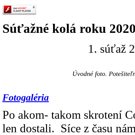
Súťažné kolá roku 202
1. súťaž 
Úvodné foto. Potešiteľ
Fotogaléria
Po akom- takom skrotení Co
len dostali. Síce z času ná