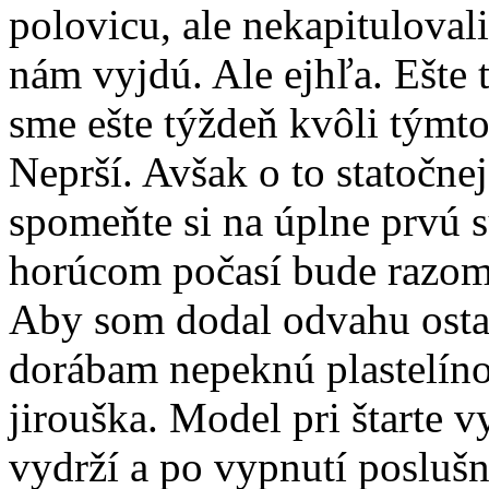
polovicu, ale nekapituloval
nám vyjdú. Ale ejhľa. Ešte 
sme ešte týždeň kvôli týmt
Neprší. Avšak o to statočnej
spomeňte si na úplne prvú sú
horúcom počasí bude razom
Aby som dodal odvahu osta
dorábam nepeknú plastelín
jirouška. Model pri štarte 
vydrží a po vypnutí poslušn