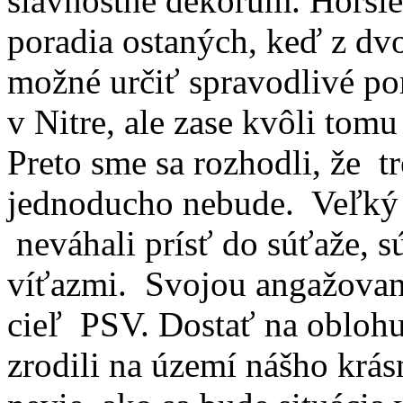
slávnostné dekórum. Horšie
poradia ostaných, keď z dvo
možné určiť spravodlivé por
v Nitre, ale zase kvôli tomu
Preto sme sa rozhodli, že t
jednoducho nebude. Veľký ví
neváhali prísť do súťaže, 
víťazmi. Svojou angažovan
cieľ PSV. Dostať na oblohu 
zrodili na území nášho krá