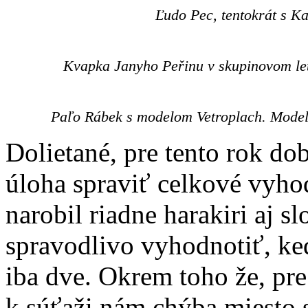
Ľudo Pec, tentokrát s K
Kvapka Janyho Peřinu v skupinovom let
Paľo Rábek s modelom Vetroplach. Model j
Dolietané, pre tento rok do
úloha spraviť celkové vyho
narobil riadne harakiri aj
spravodlivo vyhodnotiť, keď
iba dve. Okrem toho že, pr
k súťaži nám chýba miesto s