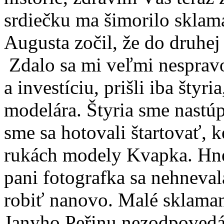
srdiečku ma šimorilo sklam
Augusta zočil, že do druhej
Zdalo sa mi veľmi nespravo
a investíciu, prišli iba štyr
modelára. Štyria sme nastúp
sme sa hotovali štartovať, k
rukách modely Kvapka. Hneď
pani fotografka sa nehneval
robiť nanovo. Malé sklamani
Janyho Peřinu nezodpovedá 