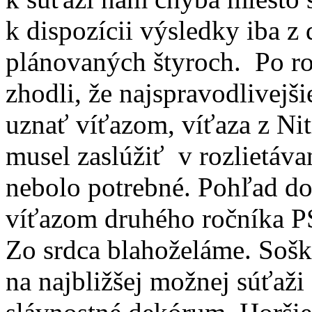
k dispozícii výsledky iba z
plánovaných štyroch. Po r
zhodli, že najspravodlivejši
uznať víťazom, víťaza z Nit
musel zaslúžiť v rozlietá
nebolo potrebné. Pohľad do
víťazom druhého ročníka P
Zo srdca blahoželáme. Soš
na najbližšej možnej súťa