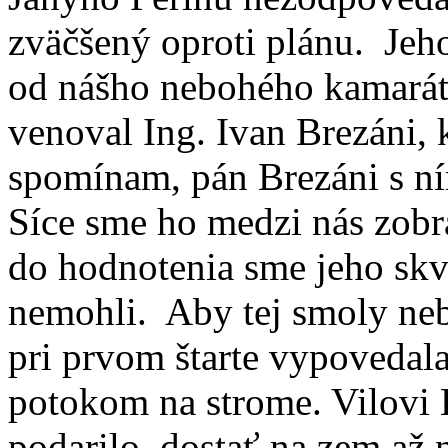
zväčšený oproti plánu. Jeho
od nášho nebohého kamarát
venoval Ing. Ivan Brezáni, k
spomínam, pán Brezáni s ním
Síce sme ho medzi nás zobral
do hodnotenia sme jeho sk
nemohli. Aby tej smoly ne
pri prvom štarte vypovedala 
potokom na strome. Vilovi H
podarilo dostať na zem až 