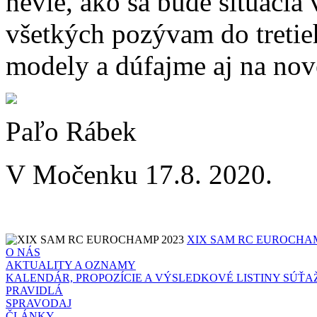
nevie, ako sa bude situácia 
všetkých pozývam do tretie
modely a dúfajme aj na nové
Paľo Rábek
V Močenku 17.8. 2020.
XIX SAM RC EUROCHAM
O NÁS
AKTUALITY A OZNAMY
KALENDÁR, PROPOZÍCIE A VÝSLEDKOVÉ LISTINY SÚŤA
PRAVIDLÁ
SPRAVODAJ
ČLÁNKY