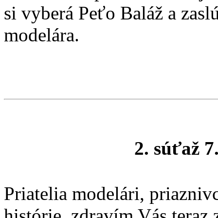
si vyberá Peťo Baláž a zas
modelára.
2. súťaž 7
Priatelia modelári, priazni
histórie, zdravím Vás teraz