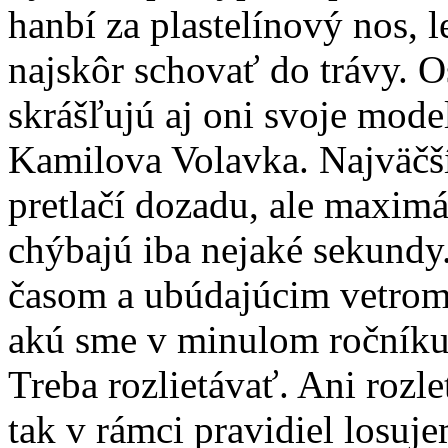
hanbí za plastelínový nos, l
najskôr schovať do trávy. Os
skrášľujú aj oni svoje model
Kamilova Volavka. Najväčší 
pretlačí dozadu, ale maximá
chýbajú iba nejaké sekund
časom a ubúdajúcim vetrom p
akú sme v minulom ročníku 
Treba rozlietávať. Ani rozle
tak v rámci pravidiel losuje