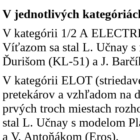
V jednotlivých kategóriách
V kategórii 1/2 A ELECTRI
Víťazom sa stal L. Učnay 
Ďurišom (KL-51) a J. Barč
V kategórii ELOT (striedav
pretekárov a vzhľadom na d
prvých troch miestach rozh
stal L. Učnay s modelom Pl
a V. Antoňákom (Eros).