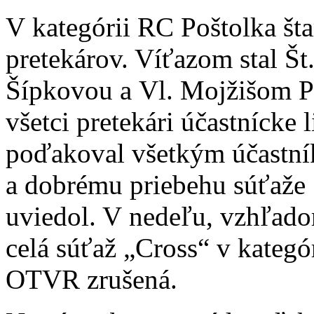
V kategórii RC Poštolka št
pretekárov. Víťazom stal Š
Šípkovou a Vl. Mojžišom Po
všetci pretekári účastnícke 
poďakoval všetkým účastník
a dobrému priebehu súťaže
uviedol. V nedeľu, vzhľado
celá súťaž „Cross“ v kate
OTVR zrušená.