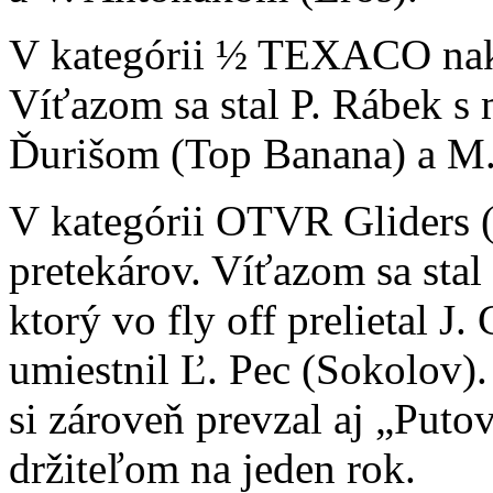
V kategórii ½ TEXACO nakon
Víťazom sa stal P. Rábek 
Ďurišom (Top Banana) a M.
V kategórii OTVR Gliders (
pretekárov. Víťazom sa sta
ktorý vo fly off prelietal J.
umiestnil Ľ. Pec (Sokolov).
si zároveň prevzal aj „Putov
držiteľom na jeden rok.