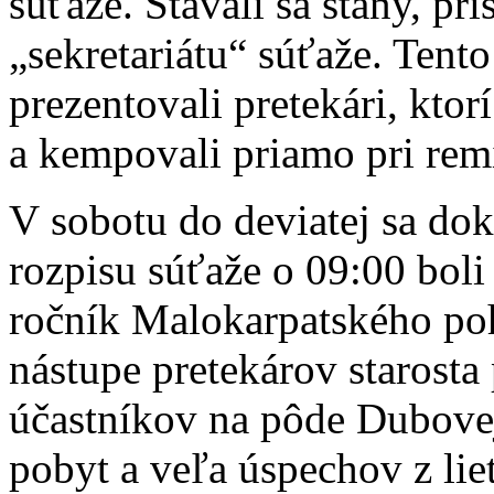
súťaže. Stavali sa stany, prí
„sekretariátu“ súťaže. Tent
prezentovali pretekári, ktor
a kempovali priamo pri rem
V sobotu do deviatej sa dok
rozpisu súťaže o 09:00 boli
ročník Malokarpatského poh
nástupe pretekárov starosta
účastníkov na pôde Dubovej
pobyt a veľa úspechov z lie