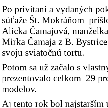
Po privítaní a vydaných po
súťaže Št. Mokráňom prišlo
Alicka Čamajová, manželka 
Mirka Čamaja z B. Bystric
svoju sviatočnú tortu.
Potom sa už začalo s vlastn
prezentovalo celkom 29 pret
modelov.
Aj tento rok bol najstarší