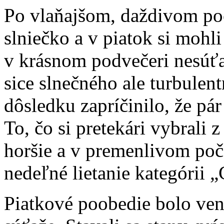
Po vlaňajšom, daždivom poč
slniečko a v piatok si mohli
v krásnom podvečeri nesúťaž
sice slnečného ale turbule
dôsledku zapríčinilo, že pá
To, čo si pretekári vybrali 
horšie a v premenlivom poča
nedeľné lietanie kategórii „
Piatkové poobedie bolo ve