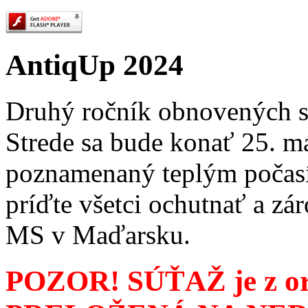
AntiqUp 2024
Druhý ročník obnovených sú
Strede sa bude konať 25. m
poznamenaný teplým počasí
príďte všetci ochutnať a zá
MS v Maďarsku.
POZOR! SÚŤAŽ je z or