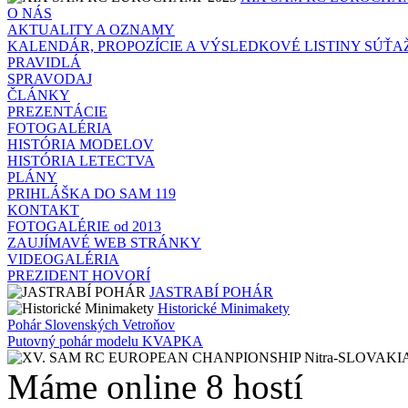
O NÁS
AKTUALITY A OZNAMY
KALENDÁR, PROPOZÍCIE A VÝSLEDKOVÉ LISTINY SÚŤA
PRAVIDLÁ
SPRAVODAJ
ČLÁNKY
PREZENTÁCIE
FOTOGALÉRIA
HISTÓRIA MODELOV
HISTÓRIA LETECTVA
PLÁNY
PRIHLÁŠKA DO SAM 119
KONTAKT
FOTOGALÉRIE od 2013
ZAUJÍMAVÉ WEB STRÁNKY
VIDEOGALÉRIA
PREZIDENT HOVORÍ
JASTRABÍ POHÁR
Historické Minimakety
Pohár Slovenských Vetroňov
Putovný pohár modelu KVAPKA
Máme online 8 hostí