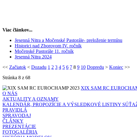
Viac článkov...
Jesenná Nitra a Močenské Pastorále- preloženie termínu
Historici nad Zborovom IV. ročník
Močenské Pastorále 11. ročník
Jesenná Nitra 2024
<<
Začiatok
<
Dozadu
1
2
3
4
5
6
7
8
9
10
Dopredu
>
Koniec
>>
Stránka 8 z 68
XIX SAM RC EUROCHAM
O NÁS
AKTUALITY A OZNAMY
KALENDÁR, PROPOZÍCIE A VÝSLEDKOVÉ LISTINY SÚŤA
PRAVIDLÁ
SPRAVODAJ
ČLÁNKY
PREZENTÁCIE
FOTOGALÉRIA