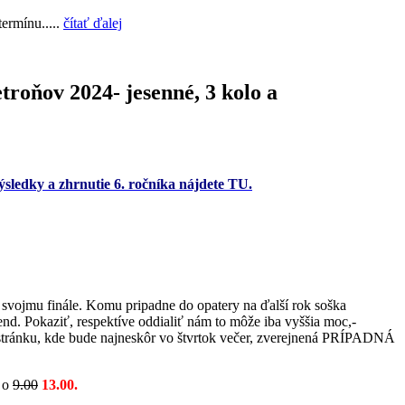
termínu.....
čítať ďalej
roňov 2024- jesenné, 3 kolo a
výsledky a zhrnutie 6. ročníka nájdete TU.
svojmu finále. Komu pripadne do opatery na ďalší rok soška
end. Pokaziť, respektíve oddialiť nám to môže iba vyššia moc,-
o stránku, kde bude najneskôr vo štvrtok večer, zverejnená PRÍPADNÁ
o
9.00
13.00.