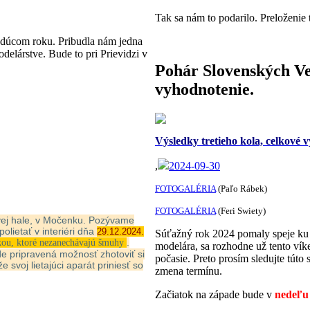
Tak sa nám to podarilo. Preloženie 
udúcom roku. Pribudla nám jedna
delárstve. Bude to pri Prievidzi v
Pohár Slovenských Vet
vyhodnotenie.
Výsledky tretieho kola, celkové 
,
2024-09-30
FOTOGALÉRIA
(Paľo Rábek)
FOTOGALÉRIA
(Feri Swiety)
tovej hale, v Močenku. Pozývame
olietať v interiéri dňa
29.12.2024.
Súťažný rok 2024 pomaly speje ku 
.
kou, ktoré nezanechávajú šmuhy
modelára, sa rozhodne už tento vík
de pripravená možnosť zhotoviť si
počasie. Preto prosím sledujte tút
svoj lietajúci aparát priniesť so
zmena termínu.
Začiatok na západe bude v
nedeľu