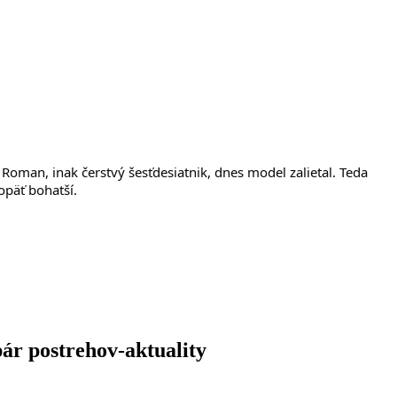
Roman, inak čerstvý šesťdesiatnik, dnes model zalietal. Teda
opäť bohatší.
ár postrehov-aktuality