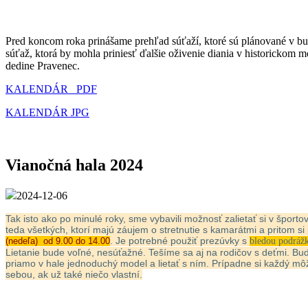
Pred koncom roka prinášame prehľad súťaží, ktoré sú plánované v b
súťaž, ktorá by mohla priniesť ďalšie oživenie diania v historickom mo
dedine Pravenec.
KALENDÁR PDF
KALENDÁR JPG
Vianočná hala 2024
2024-12-06
Tak isto ako po minulé roky, sme vybavili možnosť zalietať si v špor
teda všetkých, ktorí majú záujem o stretnutie s kamarátmi a pritom si p
. Je potrebné použiť prezúvky s
(nedeľa) od 9.00 do 14.00
bledou podráž
Lietanie bude voľné, nesúťažné. Tešíme sa aj na rodičov s deťmi. Bu
priamo v hale jednoduchý model a lietať s ním. Prípadne si každý môže 
sebou, ak už také niečo vlastní.