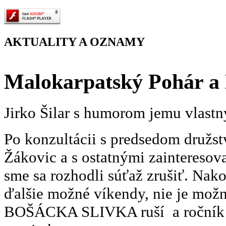
AKTUALITY A OZNAMY
Malokarpatský Pohár a 
Jirko Šilar s humorom jemu vlastný
Po konzultácii s predsedom družs
Žákovic a s ostatnými zaintereso
sme sa rozhodli súťaž zrušiť. Nak
ďalšie možné víkendy, nie je možné
BOŠÁCKA SLIVKA ruší a ročník sa