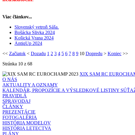
Viac článkov...
Slovenský vetroň Sáša.
Bošácka Slivka 2024
Košická Vrana 2024
AntiqUp 2024
<<
Začiatok
<
Dozadu
1
2
3
4
5
6
7
8
9
10
Dopredu
>
Koniec
>>
Stránka 10 z 68
XIX SAM RC EUROCHAM
O NÁS
AKTUALITY A OZNAMY
KALENDÁR, PROPOZÍCIE A VÝSLEDKOVÉ LISTINY SÚŤA
PRAVIDLÁ
SPRAVODAJ
ČLÁNKY
PREZENTÁCIE
FOTOGALÉRIA
HISTÓRIA MODELOV
HISTÓRIA LETECTVA
PLÁNY