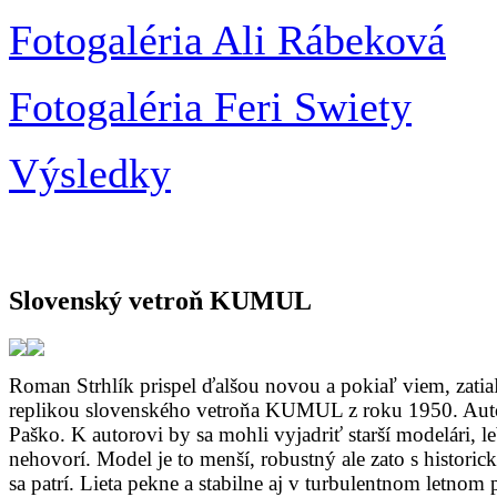
Fotogaléria Ali Rábeková
Fotogaléria Feri Swiety
Výsledky
Slovenský vetroň KUMUL
Roman Strhlík prispel ďalšou novou a pokiaľ viem, zati
replikou slovenského vetroňa KUMUL z roku 1950. Auto
Paško. K autorovi by sa mohli vyjadriť starší modelári, 
nehovorí. Model je to menší, robustný ale zato s histori
sa patrí. Lieta pekne a stabilne aj v turbulentnom letnom