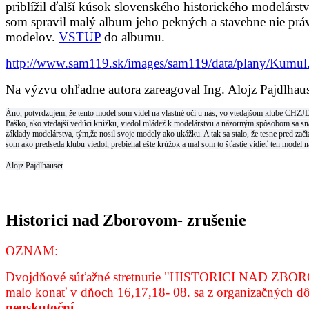
priblížil ďalší kúsok slovenského historického modelárst
som spravil malý album jeho pekných a stavebne nie prá
modelov.
VSTUP
do albumu.
http://www.sam119.sk/images/sam119/data/plany/Kumul
Na výzvu ohľadne autora zareagoval Ing. Alojz Pajdlhaus
Áno, potvrdzujem, že tento model som videl na vlastné oči u nás, vo vtedajšom klube CHZJD
Paško, ako vtedajší vedúci krúžku, viedol mládež k modelárstvu a názorným spôsobom sa s
základy modelárstva,
tým,že nosil svoje modely ako ukážku. A tak sa stalo, že tesne pred za
som ako predseda klubu viedol, prebiehal ešte krúžok a mal som to šťastie vidieť ten model na
Alojz Pajdlhauser
Historici nad Zborovom- zrušenie
OZNAM:
Dvojdňové súťažné stretnutie "HISTORICI NAD ZBOR
malo konať v dňoch 16,17,18- 08. sa z organizačných 
neuskutoční
.