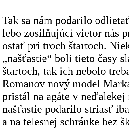
Tak sa nám podarilo odlieta
lebo zosilňujúci vietor nás 
ostať pri troch štartoch. Niek
„našťastie“ boli tieto časy s
štartoch, tak ich nebolo tre
Romanov nový model Markab
pristál na agáte v neďaleke
našťastie podarilo striasť i
a na telesnej schránke bez š