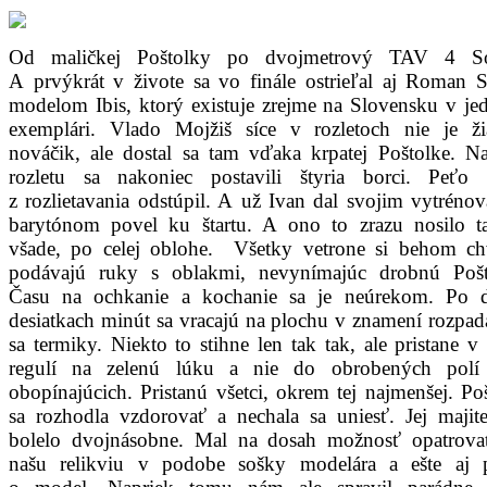
Od maličkej Poštolky po dvojmetrový TAV 4 S
A prvýkrát v živote sa vo finále ostrieľal aj Roman S
modelom Ibis, ktorý existuje zrejme na Slovensku v j
exemplári. Vlado Mojžiš síce v rozletoch nie je ž
nováčik, ale dostal sa tam vďaka krpatej Poštolke. Na
rozletu sa nakoniec postavili štyria borci. Peťo 
z rozlietavania odstúpil. A už Ivan dal svojim vytrén
barytónom povel ku štartu. A ono to zrazu nosilo t
všade, po celej oblohe. Všetky vetrone si behom ch
podávajú ruky s oblakmi, nevynímajúc drobnú Pošt
Času na ochkanie a kochanie sa je neúrekom. Po 
desiatkach minút sa vracajú na plochu v znamení rozpad
sa termiky. Niekto to stihne len tak tak, ale pristane v
regulí na zelenú lúku a nie do obrobených polí
obopínajúcich. Pristanú všetci, okrem tej najmenšej. Po
sa rozhodla vzdorovať a nechala sa uniesť. Jej majit
bolelo dvojnásobne. Mal na dosah možnosť opatrova
našu relikviu v podobe sošky modelára a ešte aj pr