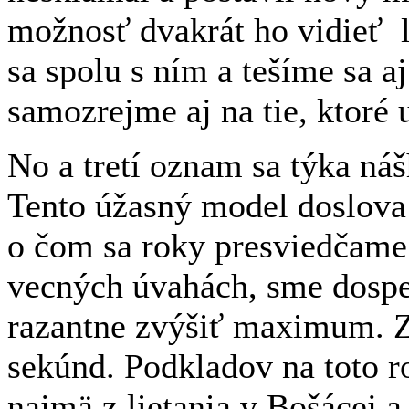
možnosť dvakrát ho vidieť l
sa spolu s ním a tešíme sa a
samozrejme aj na tie, ktoré
No a tretí oznam sa týka ná
Tento úžasný model doslova
o čom sa roky presviedčam
vecných úvahách, sme dospeli
razantne zvýšiť maximum. 
sekúnd. Podkladov na toto 
najmä z lietania v Bošácej a