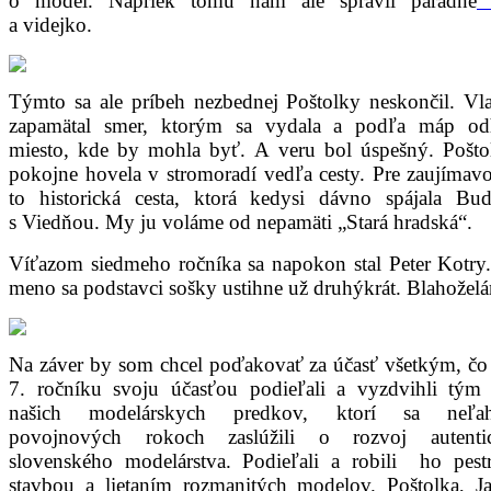
o model. Napriek tomu nám ale spravil parádne
f
a videjko.
Týmto sa ale príbeh nezbednej Poštolky neskončil. Vl
zapamätal smer, ktorým sa vydala a podľa máp od
miesto, kde by mohla byť. A veru bol úspešný. Poštol
pokojne hovela v stromoradí vedľa cesty. Pre zaujímavo
to historická cesta, ktorá kedysi dávno spájala Bud
s Viedňou. My ju voláme od nepamäti „Stará hradská“.
Víťazom siedmeho ročníka sa napokon stal Peter Kotry
meno sa podstavci sošky ustihne už druhýkrát. Blahožel
Na záver by som chcel poďakovať za účasť všetkým, čo
7. ročníku svoju účasťou podieľali a vyzdvihli tým ú
našich modelárskych predkov, ktorí sa neľa
povojnových rokoch zaslúžili o rozvoj autenti
slovenského modelárstva. Podieľali a robili ho pestr
stavbou a lietaním rozmanitých modelov. Poštolka, Ja