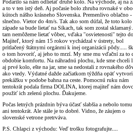
Podarilo sa nám odlietať druhé kolo. Na východe, aj na 
a to v ten istý deň. Aj počasie bolo zhruba rovnaké v ob
kútoch nášho krásneho Slovenska. Premenlivo oblačno -
slnečno. Vietor do 4m/s. Tak ako som dúfal, že toto kolo
západe sa bude lietať na Síkach, tak som zostal sklamaný
tam nemôžeme lietať vôbec, vďaka "osvietenosti" tejto d
Majiteľ, ktorý nám 15 rokov vychádzal v ústrety, bol
pritlačený štátnymi orgánmi k inej organizácii pôdy..... š
o tom hovoriť, aj jeho to mrzí. My sme mu vďační za to 
obdobie komfortu. Na náhradnú plochu, kde sme chceli l
aj prvé kolo, ešte na jar, sme sa nedostali z rovnakého d
ako vtedy. Výdatné dažde začiatkom týždňa opäť vytvori
prekážku v podobe bahna na ceste. Pomocnú ruku nám
tentokrát podala firma DOLINA, ktorej majiteľ nám dovo
použiť ich zelenú plochu. Ďakujeme.
Počas letných prázdnin býva účasť slabšia a nebolo tomu
ani tentokrát. Ale stále je to dobré. Vidno, že záujem o
slovenské vetrone pretrváva.
P.S. Chlapci z východu: Veď trošku fotografujte....