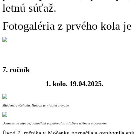
letnú súťaž.
Fotogaléria z prvého kola je
7. ročník
1. kolo. 19.04.2025.
Mládenci z východu. Havran je v jasnej prevahe.
Dvanásti na západe, odhodlaní popasovať sa s ťažkým terénom a porastom.
Úvod 7. ročníka v Močenku poznačila a ovplyvnila epi