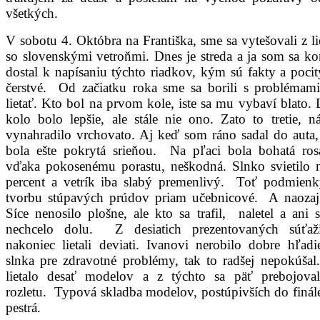
všetkých.
V sobotu 4. Októbra na Františka, sme sa vytešovali z li
so slovenskými vetroňmi. Dnes je streda a ja som sa k
dostal k napísaniu týchto riadkov, kým sú fakty a pocit
čerstvé. Od začiatku roka sme sa borili s problémami
lietať. Kto bol na prvom kole, iste sa mu vybaví blato.
kolo bolo lepšie, ale stále nie ono. Zato to tretie, 
vynahradilo vrchovato. Aj keď som ráno sadal do auta,
bola ešte pokrytá srieňou. Na pľaci bola bohatá rosa
vďaka pokosenému porastu, neškodná. Slnko svietilo n
percent a vetrík iba slabý premenlivý. Toť podmienk
tvorbu stúpavých prúdov priam učebnicové. A naozaj 
Síce nenosilo plošne, ale kto sa trafil, naletel a ani
nechcelo dolu. Z desiatich prezentovaných súťaži
nakoniec lietali deviati. Ivanovi nerobilo dobre hľad
slnka pre zdravotné problémy, tak to radšej nepokúša
lietalo desať modelov a z týchto sa päť prebojova
rozletu. Typová skladba modelov, postúpivších do finál
pestrá.