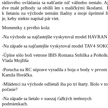
rádiového ovládania sa našťastie nič vážneho nestalo. Aj
dve malé príhody sa obišli len s maličkými škodami. 
k lietaniu na východe nemám žiadny a moje úprimné že
je, keby niekto napísal pár viet.
Momentky z prvého kola:
-Na východe sa najčastejšie vyskytoval model HAVRAN
-Na západe sa najčastejšie vyskytoval model TAV4 SO
-Úplne sólo boli vetrone IBIS Romana Strhlíka a Poštolk
Vlada Mojžiša
-Porucha na RC súprave vyradila z boja o body v prvom
Kamila Horáčka.
-Mládenci na východe odlietali iba po tri štarty. Bolo v t
počasie?
-Na západe sa lietalo v naozaj ťažkých terénnych
podmienkach.