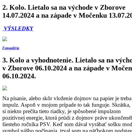
2. Kolo. Lietalo sa na východe v Zborove
14.07.2024 a na západe v Močenku 13.07.2
VÝSLEDKY
Fotogaléria
3. Kolo a vyhodnotenie. Lietalo sa na vých
v Zborove 06.10.2024 a na západe v Moče
06.10.2024.
Na písanie, alebo skôr vloženie dojmov na papier je treba
impulz. Aspoň v mojom prípade to tak funguje. Skrátka, 
si niekto prečíta tieto riadky, je spôsobené impulzom
pozitívnej energie, ktorá prúdi z dojmov práve ukončené
šiesteho ročníka PSV. Keď som dával vyrábať sošku mod
symbol nášho počínania, trval som na päťbokom podstav