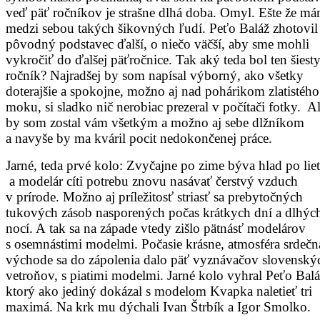
veď päť ročníkov je strašne dlhá doba. Omyl. Ešte že m
medzi sebou takých šikovných ľudí. Peťo Baláž zhotovil
pôvodný podstavec ďalší, o niečo väčší, aby sme mohli
vykročiť do ďalšej päťročnice. Tak aký teda bol ten šiest
ročník? Najradšej by som napísal výborný, ako všetky
doterajšie a spokojne, možno aj nad pohárikom zlatistého
moku, si sladko nič nerobiac prezeral v počítači fotky. Al
by som zostal vám všetkým a možno aj sebe dlžníkom
a navyše by ma kváril pocit nedokončenej práce.
Jarné, teda prvé kolo: Zvyčajne po zime býva hlad po liet
a modelár cíti potrebu znovu nasávať čerstvý vzduch
v prírode. Možno aj príležitosť striasť sa prebytočných
tukových zásob nasporených počas krátkych dní a dlhýc
nocí. A tak sa na západe vtedy zišlo pätnásť modelárov
s osemnástimi modelmi. Počasie krásne, atmosféra srdečn
východe sa do zápolenia dalo päť vyznávačov slovenský
vetroňov, s piatimi modelmi. Jarné kolo vyhral Peťo Balá
ktorý ako jediný dokázal s modelom Kvapka naletieť tri
maximá. Na krk mu dýchali Ivan Štrbík a Igor Smolko.