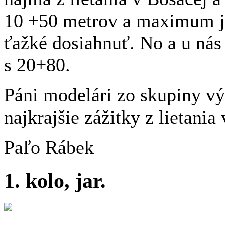
10 +50 metrov a maximum je
ťažké dosiahnuť. No a u ná
s 20+80.
Páni modelári zo skupiny vý
najkrajšie zážitky z lietani
Paľo Rábek
1. kolo, jar.