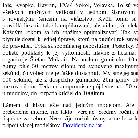
Ibis, Kvapka, Havran, TAV4 Sokol, Volavka. To sú ve
všetkých možných veľkostí v jednom štartovom 
s rovnakými šancami na víťazstvo. Kvôli tomu sú
pravidlá lietania také komplikované, ale vidno, že efek
Každým rokom sa ich snažíme optimalizovať. Tak s
plynule dostal k jednej úprave, ktorú na budúci rok zav
do pravidiel. Týka sa spomínanej neposlušnej Poštolky
bohaté podklady k jej výkonnosti, hlavne z lietania,
organizuje Štefan Mokráň. Na malom gumicuku 10m
gumy plus 50 metrov silonu má stanovené maximu
sekúnd, čo vôbec nie je ťažké dosiahnuť. My sme jej sta
100 sekúnd, ale z dospelého gumicuku 20m gumy pl
metrov silonu. Teda nekompromisne pôjdeme na 150 s
u modelov, do rozpätia krídiel do 1000mm.
Lámem si hlavu ešte nad jedným modelom. Ale 
preberieme interne, nie takto verejne. Siedmy ročník
úspešne za sebou. Nech žije ročník ôsmy a nech sa 
pripojí viacej modelárov.
Dovidenia na jar.