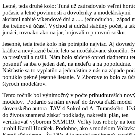
Letné, teda druhé kolo: Tuná už zaúradovalo veľmi horú
počasie a letné povinnosti a dovolenky a modelárskymi
akciami nabité víkendové dni a ..... jednoducho, západ 
iba tretinovú účasť. Východ si udržal stabilný počet, a tak
junáci, rovnako ako na jar, bojovali o putovnú sošku.
Jesenné, teda tretie kolo nás potrápilo najviac. Aj dovtedy
krátke a nevýrazné babie leto sa neočakávane skončilo. S
sa presúvali a rušili. Nám bolo súdené oproti riadnemu t
posunúť sa iba o jeden deň, na nedeľu a na popoludnie.
Našťastie sa to vyplatilo a jedenástim z nás na západe poč
ponúklo pekné jesenné lietanie. V Zborove to bolo za úča
štyroch modelárov.
Tento ročník bol výnimočný v počte pribudnuvších nov
modelov. Podarilo sa nám uviesť do života ďalší model
slovenského autora. TAV 4 Sokol od A. Turanského. Uvi
do života znamená získať podklady, nakresliť plán, ten
verifikovať výborom SAM119. Veľký kus roboty na to
urobil Kamil Horáček. Podobne, ako s modelom Volavk
Kamil ďakujeme. Že TAV 4 je model zaujímavý, svedčí 