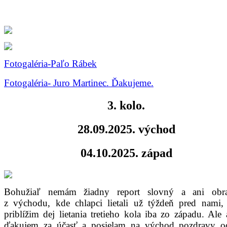
Fotogaléria-Paľo Rábek
Fotogaléria- Juro Martinec. Ďakujeme.
3. kolo.
28.09.2025. východ
04.10.2025. západ
Bohužiaľ nemám žiadny report slovný a ani obr
z východu, kde chlapci lietali už týždeň pred nami, 
priblížim dej lietania tretieho kola iba zo západu. Ale 
ďakujem za účasť a posielam na východ pozdravy o