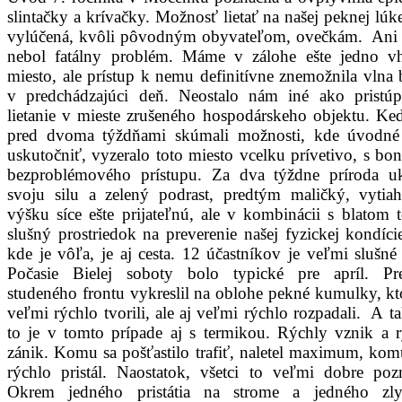
slintačky a krívačky. Možnosť lietať na našej peknej lúk
vylúčená, kvôli pôvodným obyvateľom, ovečkám. Ani 
nebol fatálny problém. Máme v zálohe ešte jedno v
miesto, ale prístup k nemu definitívne znemožnila vlna
v predchádzajúci deň. Neostalo nám iné ako pristúp
lietanie v mieste zrušeného hospodárskeho objektu. K
pred dvoma týždňami skúmali možnosti, kde úvodné
uskutočniť, vyzeralo toto miesto vcelku prívetivo, s b
bezproblémového prístupu. Za dva týždne príroda uk
svoju silu a zelený podrast, predtým maličký, vytiah
výšku síce ešte prijateľnú, ale v kombinácii s blatom 
slušný prostriedok na preverenie našej fyzickej kondíci
kde je vôľa, je aj cesta. 12 účastníkov je veľmi slušné 
Počasie Bielej soboty bolo typické pre apríl. Pr
studeného frontu vykreslil na oblohe pekné kumulky, kt
veľmi rýchlo tvorili, ale aj veľmi rýchlo rozpadali. A ta
to je v tomto prípade aj s termikou. Rýchly vznik a 
zánik. Komu sa pošťastilo trafiť, naletel maximum, kom
rýchlo pristál. Naostatok, všetci to veľmi dobre poz
Okrem jedného pristátia na strome a jedného zly